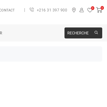
0
0
+216 31 397 900
CONTACT
ER
RECHERCHE