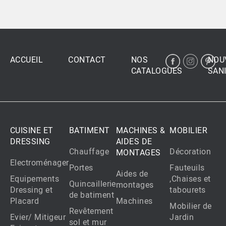
ACCUEIL
CONTACT
NOS
NOU
CATALOGUES
SANI
CUISINE ET
BATIMENT
MACHINES &
MOBILIER
DRESSING
AIDES DE
Chauffage
Décoration
MONTAGES
Electroménager
Portes
Fauteuils
Aides de
Equipements
,Chaises et
Quincaillerie
montages
Dressing et
tabourets
de batiment
Placard
Machines
Mobilier de
Revêtement
Evier/ Mitigeur
Jardin
sol et mur