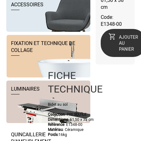
61,50 x 38
ACCESSOIRES
cm
Code:
E1348-00
AJOUTER
FIXATION ET TECHNIQUE DE
AU
PANIER
COLLAGE
FICHE
TECHNIQUE
LUMINAIRES
Bidet au sol
Collection
: PRESQU'ÎLE
Dimensions
: 61,50 x 38 cm
Référence
: E1348-00
Matériau
: Céramique
QUINCAILLERIE
Poids:
16kg