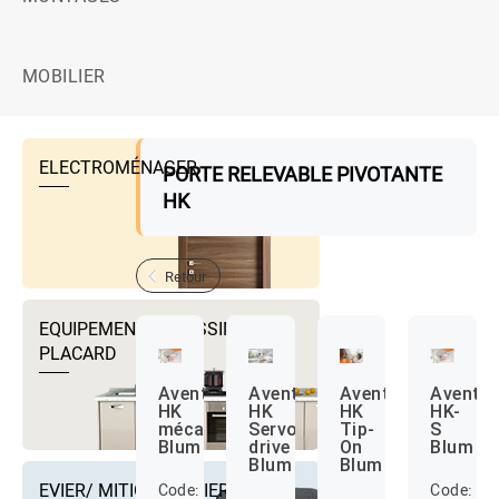
MOBILIER
ELECTROMÉNAGER
PORTE RELEVABLE PIVOTANTE
HK
Retour
EQUIPEMENTS DRESSING ET
PLACARD
Aventos
Aventos
Aventos
Avento
HK
HK
HK
HK-
mécanique
Servo-
Tip-
S
Blum
drive
On
Blum
Blum
Blum
EVIER/ MITIGEUR EVIER ET
Code:
Code: