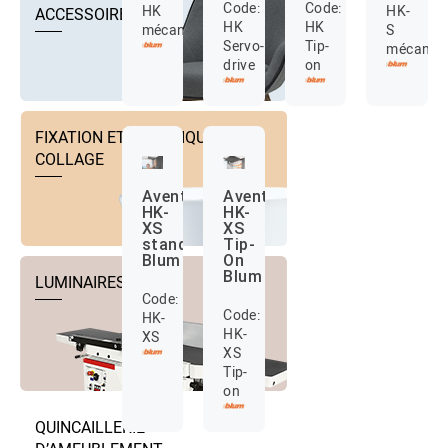
Code:
Code:
HK
HK-
ACCESSOIRES
HK
HK
mécanique
S
Servo-
Tip-
mécaniq
drive
on
FIXATION ET TECHNIQUE DE
COLLAGE
Aventos
Aventos
HK-
HK-
XS
XS
standard
Tip-
Blum
On
Blum
LUMINAIRES
Code:
Code:
HK-
HK-
XS
XS
Tip-
on
QUINCAILLERIE