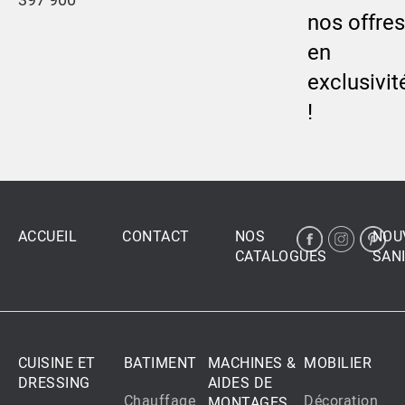
nos offres
en
exclusivit
!
ACCUEIL
CONTACT
NOS
NOU
CATALOGUES
SANI
CUISINE ET
BATIMENT
MACHINES &
MOBILIER
DRESSING
AIDES DE
Chauffage
Décoration
MONTAGES