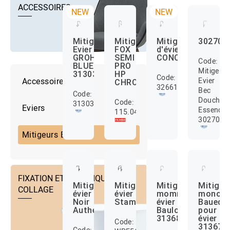
ACCESSOIRES
NEW
NEW
302700
Mitigeur
Mitigeur
Mitigeur
Evier
FOX
d'évier
GROHE
SEMI
CONCETTO
Code:
BLUE
PRO
Mitigeur
31303000
HP
Code:
Evier
Accessoire Éviers
CHROME
32661003
Bec
Code:
Douche
Code:
31303000
Eviers
Essence
115.0486.993
3027000
Mitigeurs Evier
FIXATION ET TECHNIQUE DE
Mitigeur
Mitigeur
Mitigeur
Mitigeu
COLLAGE
évier
évier
momnocommand
monoc
Noir
Stamp
évier
Bauedg
Authentic
Bauloop
pour
31368001
évier
Code:
313670
Code: