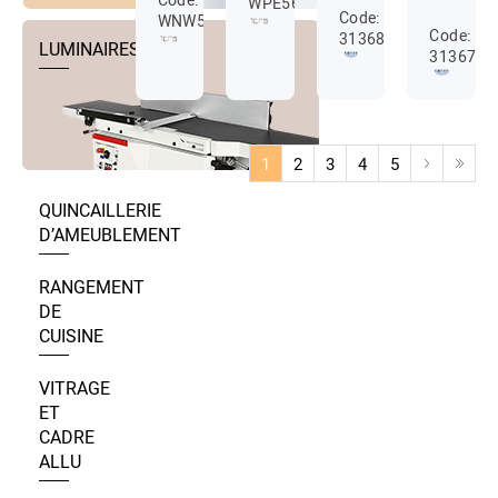
WPE569133PA
Code:
WNW568073PA
Code:
31368001
LUMINAIRES
3136700
1
2
3
4
5
QUINCAILLERIE
D’AMEUBLEMENT
RANGEMENT
DE
CUISINE
VITRAGE
ET
CADRE
ALLU