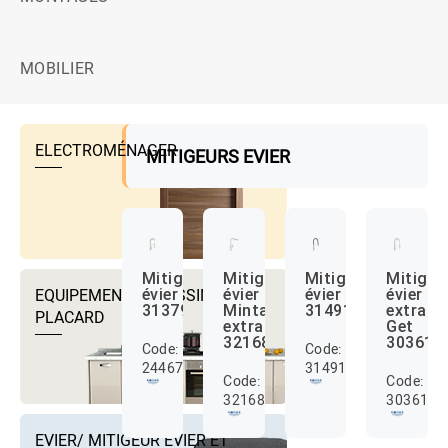
MOBILIER
ELECTROMÉNAGER
MITIGEURS EVIER
Mitigeur
Mitigeur
Mitigeur
Mitigeu
EQUIPEMENTS DRESSING ET
évier
évier
évier
évier
31379000
Minta
31491000
extracti
PLACARD
extractible
Get
32168000
303610
Code:
Code:
24467607
31491000
Code:
Code:
32168000
3036100
EVIER/ MITIGEUR EVIER ET