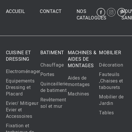
ACCUEIL
CONTACT
NOS
NOU
CATALOGUES
SANI
CUISINE ET
BATIMENT
MACHINES &
MOBILIER
DRESSING
AIDES DE
Chauffage
Décoration
MONTAGES
Electroménager
Portes
Fauteuils
Aides de
Equipements
,Chaises et
Quincaillerie
montages
Dressing et
tabourets
de batiment
Placard
Machines
Mobilier de
Revêtement
Evier/ Mitigeur
Jardin
sol et mur
Evier et
Tables
Accessoires
Fixation et