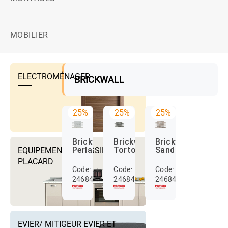
MOBILIER
ELECTROMÉNAGER
BRICKWALL
25%
25%
25%
Brickwall
Brickwall
Brickwall
EQUIPEMENTS DRESSING ET
Perla
Tortora
Sand
PLACARD
Code:
Code:
Code:
24684183
24684184
24684178
EVIER/ MITIGEUR EVIER ET