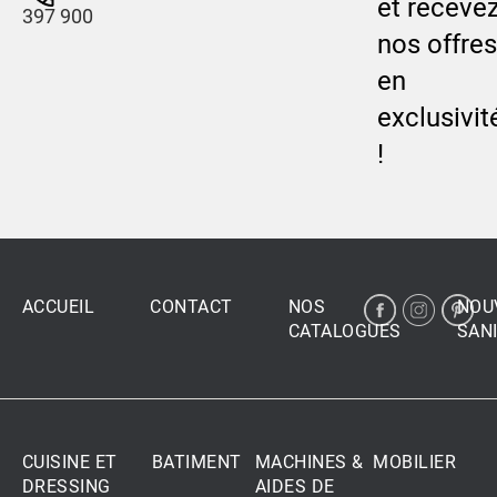
et receve
397 900
nos offres
en
exclusivit
!
ACCUEIL
CONTACT
NOS
NOU
CATALOGUES
SANI
CUISINE ET
BATIMENT
MACHINES &
MOBILIER
DRESSING
AIDES DE