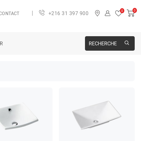
0
0
+216 31 397 900
CONTACT
ER
RECHERCHE