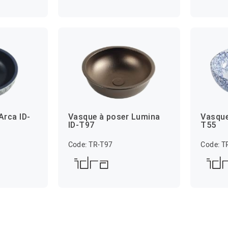
Arca ID-
Vasque à poser Lumina
Vasque
ID-T97
T55
Code: TR-T97
Code: T