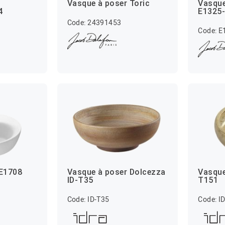
Vasque à poser Toric
Vasque
4
E1325
Code: 24391453
Code: E
 E1708
Vasque à poser Dolcezza
Vasque
ID-T35
T151
Code: ID-T35
Code: I