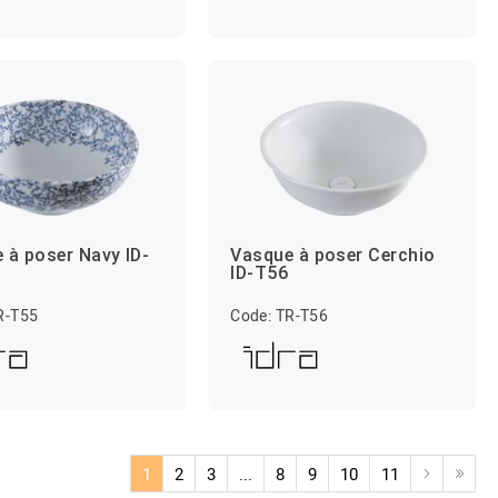
 à poser Navy ID-
Vasque à poser Cerchio
ID-T56
R-T55
Code: TR-T56
1
2
3
...
8
9
10
11