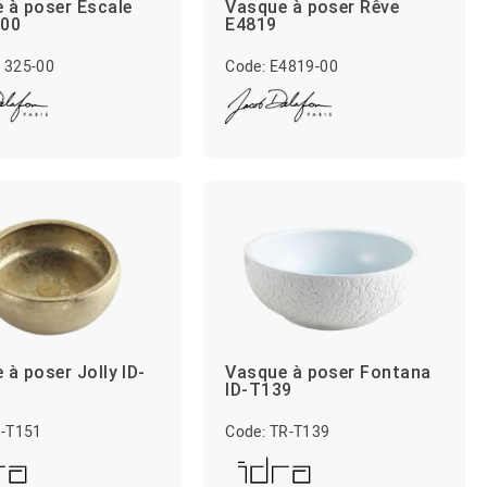
 à poser Escale
Vasque à poser Rêve
-00
E4819
1325-00
Code: E4819-00
 à poser Jolly ID-
Vasque à poser Fontana
ID-T139
D-T151
Code: TR-T139