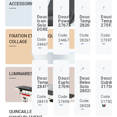
ACCESSOIRES
Douchette
Douchette
Douchette
Douche
Icon-
Power&Soul
Tempesta
Tempes
Solo
27673
28261
275971
DORE27629
Code:
Code:
Code:
FIXATION ET TECHNIQUE DE
Code:
24467281
28261000
2759710
COLLAGE
24467278
LUMINAIRES
Douchette
Douchette
Douchette
Douche
Tempesta
Euphoria
Relexa
Qubika
28419
27698
Solo
317SQ
28028F
Code:
Code:
Code:
Code:
28419001
27698000
317SQ
28028F00
QUINCAILLERIE