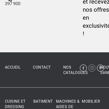
et receve
397 900
nos offres
en
exclusivit
!
ACCUEIL
CONTACT
NOS
NOU
CATALOGUES
SANI
CUISINE ET
BATIMENT
MACHINES &
MOBILIER
DRESSING
AIDES DE