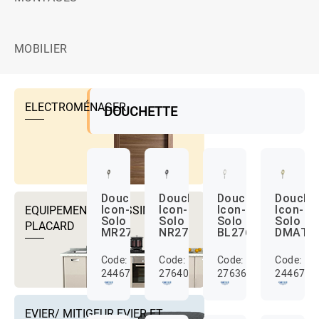
MOBILIER
ELECTROMÉNAGER
DOUCHETTE
Douchette
Douchette
Douchette
Douche
EQUIPEMENTS DRESSING ET
Icon-
Icon-
Icon-
Icon-
Solo
Solo
Solo
Solo
PLACARD
MR27638
NR27640
BL27636
DMAT2
Code:
Code:
Code:
Code:
24467266
27640000
27636000
2446727
EVIER/ MITIGEUR EVIER ET