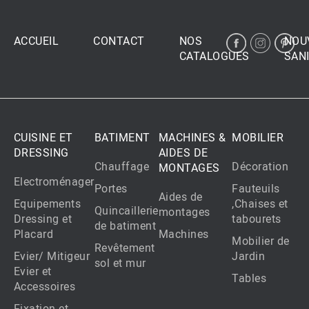
ACCUEIL
CONTACT
NOS
NOU
CATALOGUES
SANI
CUISINE ET
BATIMENT
MACHINES &
MOBILIER
DRESSING
AIDES DE
Chauffage
Décoration
MONTAGES
Electroménager
Portes
Fauteuils
Aides de
Equipements
,Chaises et
Quincaillerie
montages
Dressing et
tabourets
de batiment
Placard
Machines
Mobilier de
Revêtement
Evier/ Mitigeur
Jardin
sol et mur
Evier et
Tables
Accessoires
Fixation et