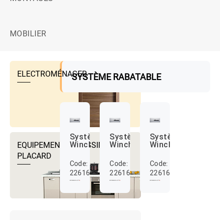
MOBILIER
ELECTROMÉNAGER
SYSTÈME RABATABLE
Système
Système
Système
EQUIPEMENTS DRESSING ET
Winch
Winch
Winch
PLACARD
Code:
Code:
Code:
22616003
22616001
22616002