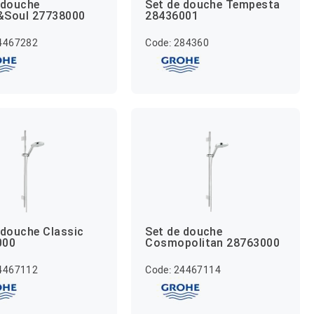
 douche
Set de douche Tempesta
&Soul 27738000
28436001
24467282
Code: 284360
 douche Classic
Set de douche
000
Cosmopolitan 28763000
24467112
Code: 24467114