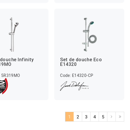
 douche Infinity
Set de douche Eco
19MO
E14320
315R319MO
Code: E14320-CP
1
2
3
4
5