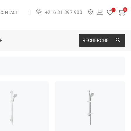
0
0
+216 31 397 900
CONTACT
ER
RECHERCHE