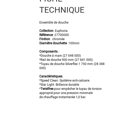
TECHNIQUE
Ensemble de douche
Collection
: Euphoria
Référence
:
27700000
Finition
: chromée
Diamétre douchette
: 100mm
Composants :
*D
ouche à main (27 698 000)
*R
ail de douche 900 mm (27 841 000)
*
Tuyau de douche Silverflex 1 750 mm (28 388
000)
Caractéristiques:
*Speed Clean: Système anti-calcaire.
*Star Light: Brillance durable.
*
Twistfree
pour empêcher le tuyau de torsion
approprié pour une
pression minimale
de
chauffage instantanée
1,0 bar.