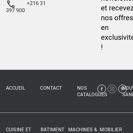
+216 31
et receve
397 900
nos offres
en
exclusivit
!
ACCUEIL
CONTACT
NOS
NOU
CATALOGUES
SANI
CUISINE ET
BATIMENT
MACHINES &
MOBILIER