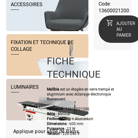
Code:
ACCESSOIRES
13600021200
AJOUTER
AU
PANIER
FIXATION ET TECHNIQUE DE
COLLAGE
FICHE
TECHNIQUE
LUMINAIRES
Malibia
est un étagére en verre trempé et
aluminium avec éclairage électronique
fluorescent.
Référence :
13600021200
Série :
Malibia
Finition :
Verre + Aluminium
Dimensions :
600 mm
Puissance :
13 W
Applique pour salle de Bains
Tension
:
220-240 V