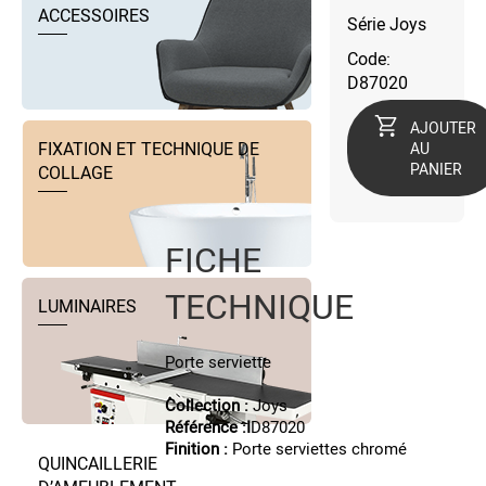
ACCESSOIRES
Série Joys
Code:
D87020
AJOUTER
FIXATION ET TECHNIQUE DE
AU
PANIER
COLLAGE
FICHE
TECHNIQUE
LUMINAIRES
Porte serviette
Collection :
Joys
Référence :I
D87020
Finition :
Porte serviettes chromé
QUINCAILLERIE