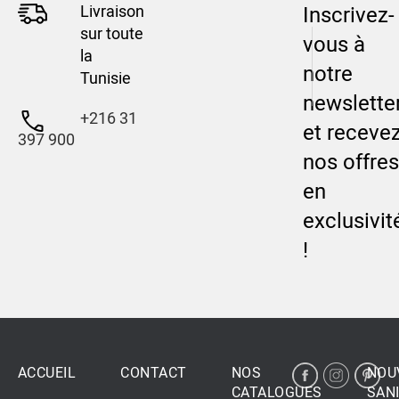
Livraison
Inscrivez-
sur toute
vous à
la
notre
Tunisie
newslette
+216 31
et receve
397 900
nos offres
en
exclusivit
!
ACCUEIL
CONTACT
NOS
NOU
CATALOGUES
SANI