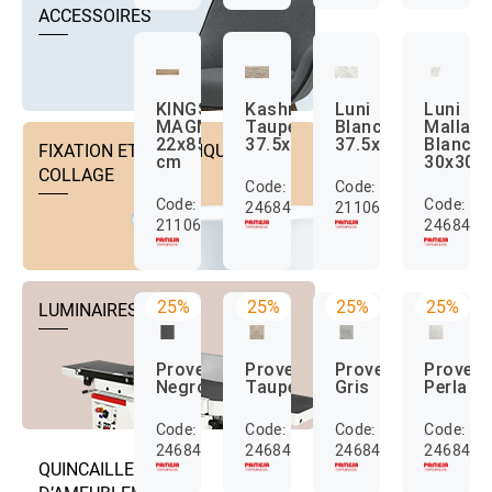
ACCESSOIRES
KINGSWOOD
Kashmir
Luni
Luni
MAGMA
Taupe
Blanc
Malla
22x85
37.5x75
37.5x75
Blanc
FIXATION ET TECHNIQUE DE
cm
30x30
COLLAGE
Code:
Code:
Code:
Code:
24684035
2110684000107
2110684000100
2468403
25%
25%
25%
25%
LUMINAIRES
Provenza
Provenza
Provenza
Proven
Negro
Taupe
Gris
Perla
Code:
Code:
Code:
Code:
24684042
24684043
24684046
2468404
QUINCAILLERIE