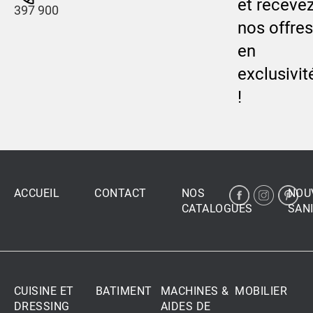
et receve
397 900
nos offres
en
exclusivit
!
ACCUEIL
CONTACT
NOS
NOU
CATALOGUES
SANI
CUISINE ET
BATIMENT
MACHINES &
MOBILIER
DRESSING
AIDES DE