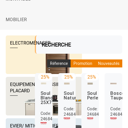
MOBILIER
ELECTROMÉNAGER
RECHERCHE
Réference
Promotion
Nouveautés
25%
25%
25%
EQUIPEMENTS DRESSING ET
PLACARD
Soul
Soul
Soul
Bosco
Blanco
Naturel
Perle
Taupe
25X75
Code:
Code:
Code:
Code:
24684002
24684003
2468402
24684001
EVIER/ MITIGEUR EVIER ET