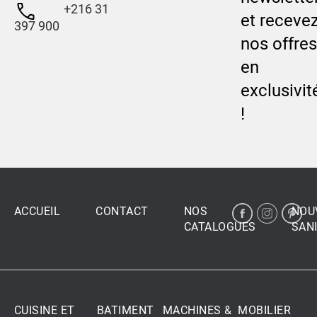
+216 31
et receve
397 900
nos offres
en
exclusivit
!
ACCUEIL
CONTACT
NOS
NOU
CATALOGUES
SANI
CUISINE ET
BATIMENT
MACHINES &
MOBILIER