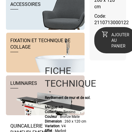
260 x 120
ACCESSOIRES
cm
Code:
2110713000122
AJOUTER
FIXATION ET TECHNIQUE DE
AU
PANIER
COLLAGE
FICHE
TECHNIQUE
LUMINAIRES
Revêtement de mur et de sol.
Marque
: AB
Collectio
n: Tessino
Couleur
: Bronze Mate
Dimension
: 260 x 120 cm
QUINCAILLERIE
Variation
: V4
Effet
: Marbré